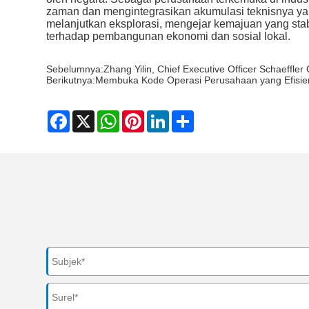
zaman dan mengintegrasikan akumulasi teknisnya y
melanjutkan eksplorasi, mengejar kemajuan yang stab
terhadap pembangunan ekonomi dan sosial lokal.
Sebelumnya:
Zhang Yilin, Chief Executive Officer Schaeffle
Berikutnya:
Membuka Kode Operasi Perusahaan yang Efisie
Facebook
X
WhatsApp
Pinterest
LinkedIn
Share