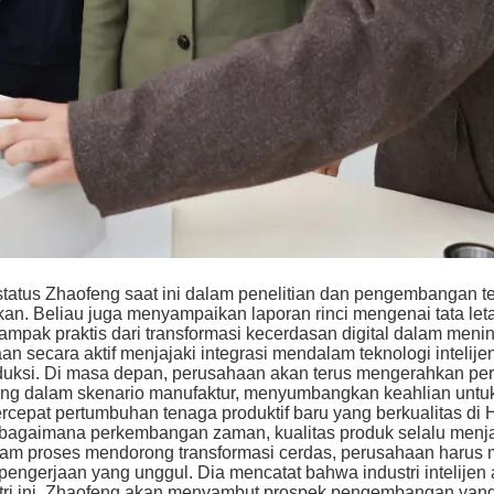
us Zhaofeng saat ini dalam penelitian dan pengembangan tek
dkan. Beliau juga menyampaikan laporan rinci mengenai tata l
dampak praktis dari transformasi kecerdasan digital dalam men
 secara aktif menjajaki integrasi mendalam teknologi intelij
oduksi. Di masa depan, perusahaan akan terus mengerahkan per
g dalam skenario manufaktur, menyumbangkan keahlian untuk 
rcepat pertumbuhan tenaga produktif baru yang berkualitas di
agaimana perkembangan zaman, kualitas produk selalu menj
am proses mendorong transformasi cerdas, perusahaan harus 
engerjaan yang unggul. Dia mencatat bahwa industri intelijen
stri ini, Zhaofeng akan menyambut prospek pengembangan yang