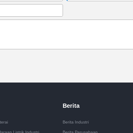
Berita
terai
Berita Industri
raan Listrik Industri
Berita Perusahaan