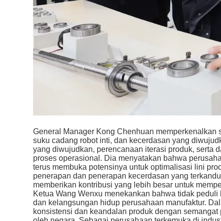
General Manager Kong Chenhuan memperkenalkan stat
suku cadang robot inti, dan kecerdasan yang diwuju
yang diwujudkan, perencanaan iterasi produk, serta 
proses operasional. Dia menyatakan bahwa perusahaan
terus membuka potensinya untuk optimalisasi lini pr
penerapan dan penerapan kecerdasan yang terkandun
memberikan kontribusi yang lebih besar untuk mempe
Ketua Wang Wenxu menekankan bahwa tidak peduli b
dan kelangsungan hidup perusahaan manufaktur. Dal
konsistensi dan keandalan produk dengan semangat p
oleh negara. Sebagai perusahaan terkemuka di indu